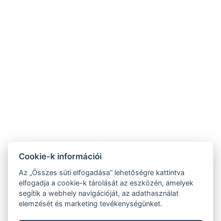
7281 Bonnya, Kossuth L. u. 82.
+36 30 663 5656
+36 30 663 5646
info@somogykertje.hu
ÁSZF
Adatvédelmi tájékoztató
Cookie-k információi
Az „Összes süti elfogadása” lehetőségre kattintva
NTAK regisztrációs számok:
elfogadja a cookie-k tárolását az eszközén, amelyek
segítik a webhely navigációját, az adathasználat
PA20017981
elemzését és marketing tevékenységünket.
EG20015192