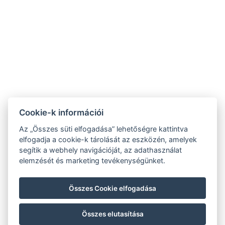
+36 30 663 5646
info@somogykertje.hu
ÁSZF
Adatvédelmi tájékoztató
Cookie-k információi
Az „Összes süti elfogadása” lehetőségre kattintva
NTAK regisztrációs számok:
elfogadja a cookie-k tárolását az eszközén, amelyek
segítik a webhely navigációját, az adathasználat
PA20017981
elemzését és marketing tevékenységünket.
EG20015192
EG20015190
Összes Cookie elfogadása
EG20015189
Összes elutasítása