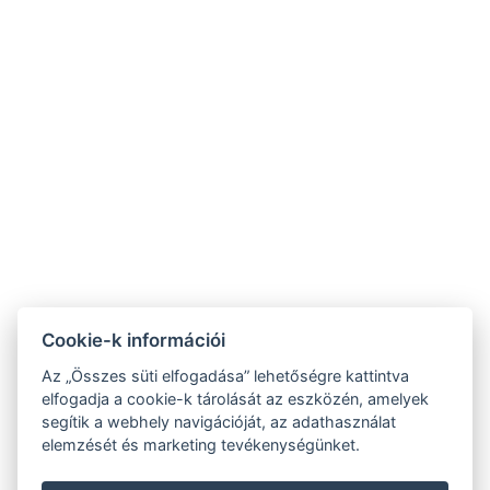
7281 Bonnya, Kossuth L. u. 82.
+36 30 663 5656
+36 30 663 5646
info@somogykertje.hu
Hírlevél
ÁSZF
Adatvédelmi tájékoztató
Cookie-k információi
Az „Összes süti elfogadása” lehetőségre kattintva
NTAK regisztrációs számok:
elfogadja a cookie-k tárolását az eszközén, amelyek
segítik a webhely navigációját, az adathasználat
PA20017981
elemzését és marketing tevékenységünket.
EG20015192
EG20015190